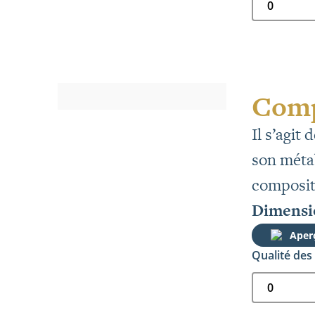
Comp
Il s’agit
son métab
compositi
Dimensio
Aper
Qualité des 