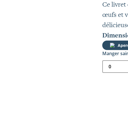
Ce livret
œufs et v
délicieus
Dimensio
Aper
Manger sai