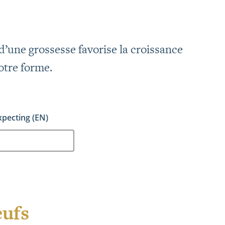
’une grossesse favorise la croissance
otre forme.
xpecting (EN)
œufs