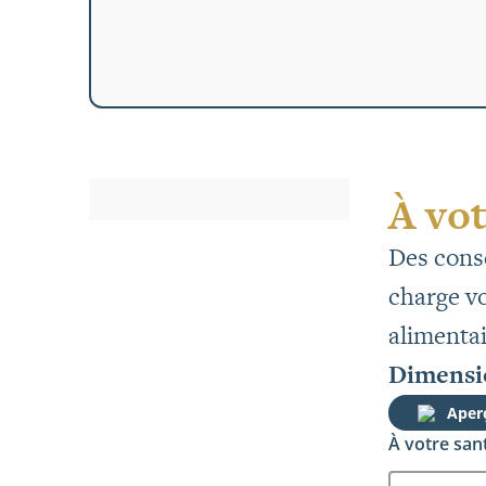
À vot
Des conse
charge vo
alimentai
Dimensio
Aper
À votre sant