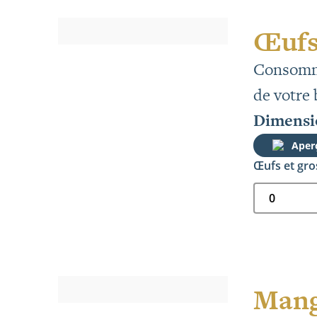
Œufs
Consomme
de votre 
Dimensio
Aper
Œufs et gro
Mang