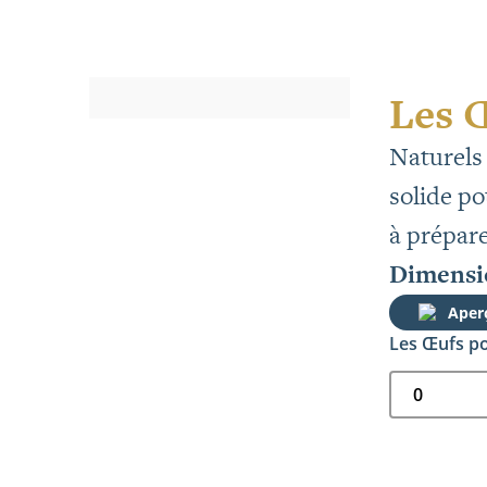
Les Œ
Naturels
solide po
à prépare
Dimensio
Aper
Les Œufs po